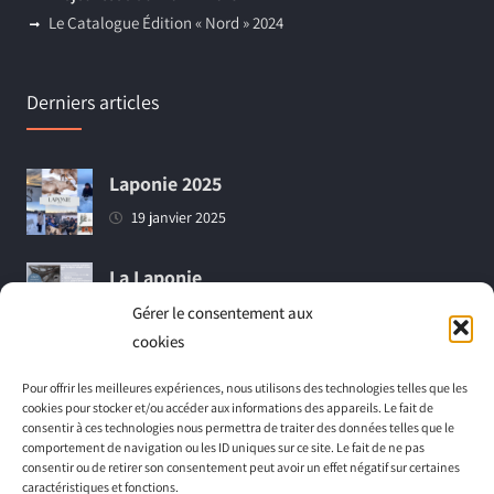
Le Catalogue Édition « Nord » 2024
Derniers articles
Laponie 2025
19 janvier 2025
La Laponie
18 mars 2024
Gérer le consentement aux
cookies
Vidéo de notre croisière adaptée (Juin
Pour offrir les meilleures expériences, nous utilisons des technologies telles que les
2023)
cookies pour stocker et/ou accéder aux informations des appareils. Le fait de
consentir à ces technologies nous permettra de traiter des données telles que le
1 décembre 2023
comportement de navigation ou les ID uniques sur ce site. Le fait de ne pas
consentir ou de retirer son consentement peut avoir un effet négatif sur certaines
caractéristiques et fonctions.