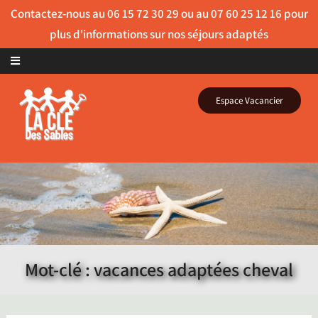
Skip to content
Espace Vacancier
Mot-clé : vacances adaptées cheval