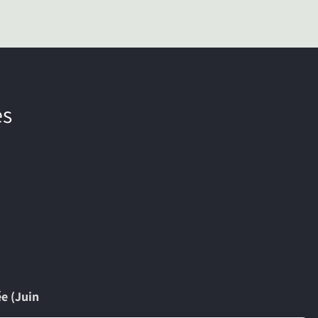
es
ée (Juin