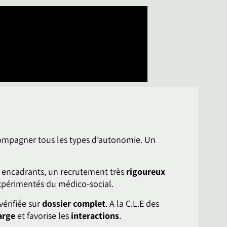
ccompagner tous les types d’autonomie. Un
 encadrants, un recrutement très
rigoureux
 expérimentés du médico-social.
vérifiée sur
d
ossier complet
. A la C.L.E des
arge
et favorise les
interactions
.