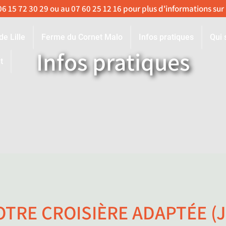
de Lille
Ferme du Cornet Malo
Infos pratiques
Qui
Infos pratiques
t
OTRE CROISIÈRE ADAPTÉE (J