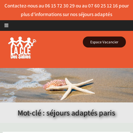
Skip to content
Espace Vacancier
Mot-clé : séjours adaptés paris