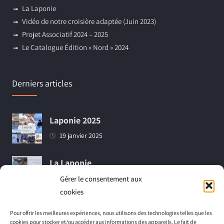
La Laponie
Vidéo de notre croisière adaptée (Juin 2023)
Projet Associatif 2024 – 2025
Le Catalogue Édition « Nord » 2024
Derniers articles
Laponie 2025
19 janvier 2025
La Laponie
18 mars 2024
Gérer le consentement aux
cookies
Vidéo de notre croisière adaptée (Juin
Pour offrir les meilleures expériences, nous utilisons des technologies telles que les
2023)
cookies pour stocker et/ou accéder aux informations des appareils. Le fait de