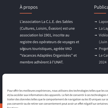
À propos
Public
L’association La C.L.E. des Sables
Lapon
(Cultures, Loisirs, Évasion) est une
La La
association loi 1901, inscrite au
Vidéo
registre des opérateurs de voyages et
(Juin
séjours touristiques, agréée VAO
Proje
“Vacances Adaptées Organisées” et
Le Ca
membre adhérent à l’UNAT.
2024
Pour offrir les meilleures expériences, nous utilisons des technologies telles que les c
et/ou accéder aux informations des appareils. Le fait de consentir à ces technologies
traiter des données telles que le comportement de navigation ou les ID uniques sur ce 
pas consentir ou de retirer son consentement peut avoir un effet négatif sur certaines
fonctions.