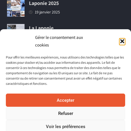
Laponie 2025
19 janvier 2025
La Laponie
18 mars 2024
Gérer le consentement aux
cookies
Vidéo de notre croisière adaptée (Juin
Pour offrir les meilleures expériences, nous utilisons des technologies telles que les
2023)
cookies pour stocker et/ou accéder aux informations des appareils. Le fait de
consentir à ces technologies nous permettra de traiter des données telles que le
1 décembre 2023
comportement de navigation ou les ID uniques sur ce site. Le fait de ne pas
consentir ou de retirer son consentement peut avoir un effet négatif sur certaines
caractéristiques et fonctions.
Accepter
Refuser
Copyright © 2026
La C.L.E des Sables, Vacances et Séjours
Adaptés
. Tous droits réservés.
Voir les préférences
Développé par
okyaka