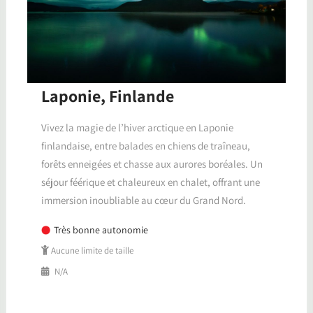
Laponie, Finlande
Vivez la magie de l’hiver arctique en Laponie
finlandaise, entre balades en chiens de traîneau,
forêts enneigées et chasse aux aurores boréales. Un
séjour féérique et chaleureux en chalet, offrant une
immersion inoubliable au cœur du Grand Nord.
Très bonne autonomie
Aucune limite de taille
N/A