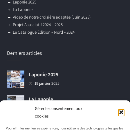
Laponie 2025
La Laponie
Vidéo de notre croisière adaptée (Juin 2023)
Projet Associatif 2024 – 2025
Le Catalogue Édition « Nord » 2024
Derniers articles
Laponie 2025
19 janvier 2025
La Laponie
18 mars 2024
Gérer le consentement aux
cookies
Vidéo de notre croisière adaptée (Juin
Pour offrir les meilleures expériences, nous utilisons des technologies telles que les