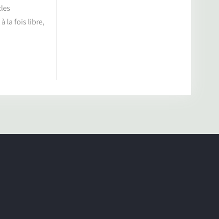
cles
la fois libre,