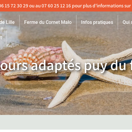
de Lille
Ferme du Cornet Malo
Infos pratiques
Qui
t
éjours adaptés puy du 