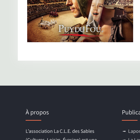
À propos
Public
L’association La C.L.E. des Sables
Lapon
(Cultures, Loisirs, Évasion) est une
La La