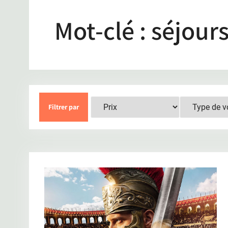
Mot-clé :
séjour
Filtrer par