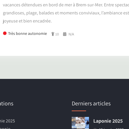
vacances détendues en bord de mer à Brem-sur-Mer. Entre specta
grandioses, plage, balades et moments conviviaux, l’ambiance est à 
joyeuse et bien encadrée.
Très bonne autonomie
10
N/A
ations
Derniers articles
Laponie 2025
ie 2025
ponie