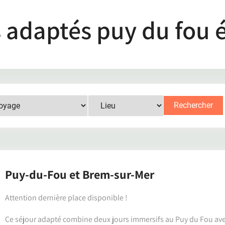
s adaptés puy du fou 
Rechercher
Puy-du-Fou et Brem-sur-Mer
Attention dernière place disponible !
Ce séjour adapté combine deux jours immersifs au Puy du Fou av