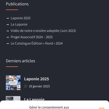
Publications
Laponie 2025
La Laponie
Vidéo de notre croisière adaptée (Juin 2023)
Projet Associatif 2024 – 2025
Le Catalogue Édition « Nord » 2024
Derniers articles
Laponie 2025
19 janvier 2025
La Laponie
18 mars 2024
Gérer le consentement aux